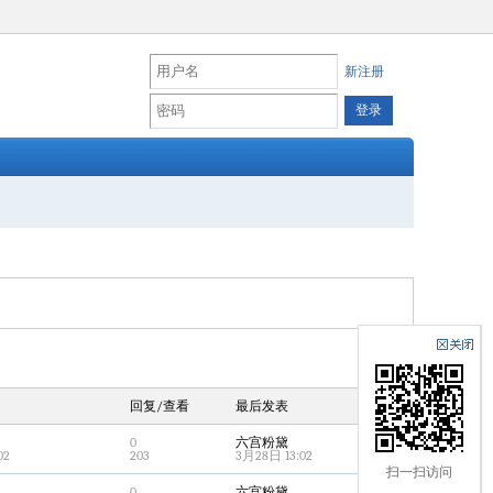
新注册
回复/查看
最后发表
0
六宫粉黛
02
203
3月28日 13:02
扫一扫访问
0
六宫粉黛