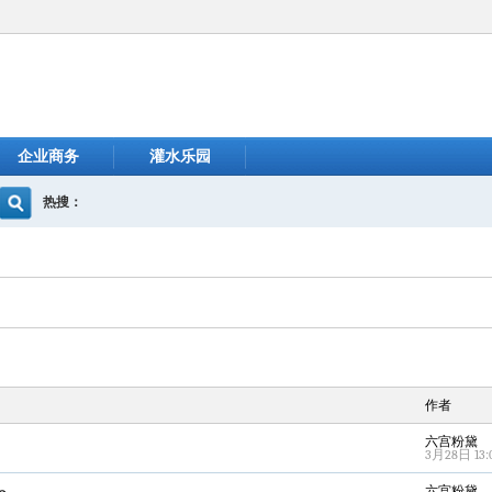
企业商务
灌水乐园
热搜：
作者
六宫粉黛
3月28日 13:
六宫粉黛