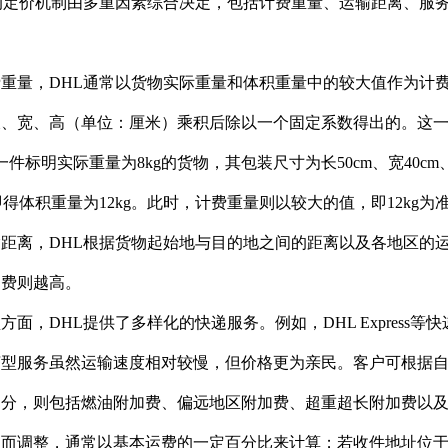
的定价机制由多重因素综合决定，包括计费重量、运输距离、服
重量，DHL通常以货物实际重量和体积重量中的较大值作为计
、宽、高（单位：厘米）乘积后除以一个固定系数得出的。这一
一件标明实际重量为8kg的货物，其包装尺寸为长50cm、宽40c
，即得体积重量为12kg。此时，计费重量则以较大的值，即12kg为
距离，DHL根据货物起始地与目的地之间的距离以及各地区的
运费则越高。
方面，DHL提供了多样化的快递服务。例如，DHL Expres
济型服务虽然运输速度相对较慢，但价格更为亲民。客户可根据
部分，则包括燃油附加费、偏远地区附加费、超重超长附加费以
而调整，通常以基本运费的一定百分比来计算；若收件地址位于