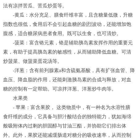
法有凉拌苦瓜、苦瓜炒蛋等。
-黄瓜：水分充足、膳食纤维丰富，且含糖量低微，升糖
指数也很低，食用后不会引起血糖的剧烈波动，还能增加饱
腹感，适合糖尿病患者食用。既可以生食，也可清炒。
-菠菜：富含铬元素，铬是辅助胰岛素发挥作用的重要元
素，有助于提高胰岛素的敏感性，从而辅助降低血糖。可清
炒菠菜、做菠菜蛋花汤等。
-洋葱：含有前列腺素a和含硫氨基酸，具有扩张血管、降
血压、降血脂的作用，还能刺激胰岛素的合成与释放，对血
糖的控制有一定帮助。可凉拌洋葱、洋葱炒牛肉等。
水果类
- 苹果：富含果胶， 这类物质中，有一种名为水溶性膳
食纤维的成分，它具备与胆汁酸结合的独特能力，犹如海绵
般吸附体内过剩的胆固醇与甘油三酯，并协助它们排出体
外。此外，果胶还能减缓肠道对糖分的吸收速率，从而控制