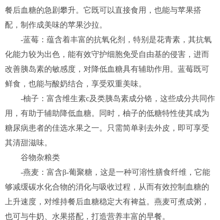
餐后血糖的急剧攀升。它既可以直接食用，也能与苹果搭
配，制作成美味的苹果沙拉。
-蓝莓：蕴含着丰富的抗氧化剂，特别是花青素，其抗氧
化能力较为出色，能有效守护细胞免受自由基的侵害，进而
改善胰岛素的敏感度，对降低血糖具有辅助作用。蓝莓既可
鲜食，也能与酸奶结合，享受双重美味。
-柚子：富含维生素c及类胰岛素成分铬，这些成分共同作
用，有助于辅助降低血糖。同时，柚子的低糖特性使其成为
糖尿病患者的佳选水果之一。只需简单剥去外皮，即可享受
其清甜滋味。
谷物杂粮类
-燕麦：富含β-葡聚糖，这是一种可溶性膳食纤维，它能
够减缓碳水化合物的消化与吸收过程，从而有效控制血糖的
上升速度，对维持餐后血糖稳定大有裨益。燕麦可煮成粥，
也可与牛奶、水果搭配，打造营养丰富的早餐。