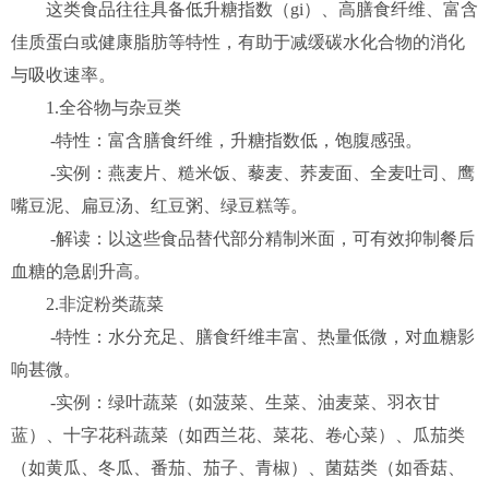
这类食品往往具备低升糖指数（gi）、高膳食纤维、富含
佳质蛋白或健康脂肪等特性，有助于减缓碳水化合物的消化
与吸收速率。
1.全谷物与杂豆类
-特性：富含膳食纤维，升糖指数低，饱腹感强。
-实例：燕麦片、糙米饭、藜麦、荞麦面、全麦吐司、鹰
嘴豆泥、扁豆汤、红豆粥、绿豆糕等。
-解读：以这些食品替代部分精制米面，可有效抑制餐后
血糖的急剧升高。
2.非淀粉类蔬菜
-特性：水分充足、膳食纤维丰富、热量低微，对血糖影
响甚微。
-实例：绿叶蔬菜（如菠菜、生菜、油麦菜、羽衣甘
蓝）、十字花科蔬菜（如西兰花、菜花、卷心菜）、瓜茄类
（如黄瓜、冬瓜、番茄、茄子、青椒）、菌菇类（如香菇、