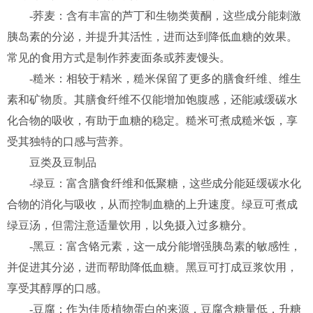
-荞麦：含有丰富的芦丁和生物类黄酮，这些成分能刺激
胰岛素的分泌，并提升其活性，进而达到降低血糖的效果。
常见的食用方式是制作荞麦面条或荞麦馒头。
-糙米：相较于精米，糙米保留了更多的膳食纤维、维生
素和矿物质。其膳食纤维不仅能增加饱腹感，还能减缓碳水
化合物的吸收，有助于血糖的稳定。糙米可煮成糙米饭，享
受其独特的口感与营养。
豆类及豆制品
-绿豆：富含膳食纤维和低聚糖，这些成分能延缓碳水化
合物的消化与吸收，从而控制血糖的上升速度。绿豆可煮成
绿豆汤，但需注意适量饮用，以免摄入过多糖分。
-黑豆：富含铬元素，这一成分能增强胰岛素的敏感性，
并促进其分泌，进而帮助降低血糖。黑豆可打成豆浆饮用，
享受其醇厚的口感。
-豆腐：作为佳质植物蛋白的来源，豆腐含糖量低，升糖