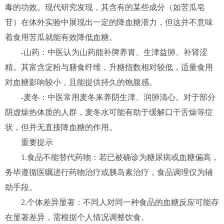
毒的功效。现代研究发现，其含有的某些成分（如苦瓜皂
苷）在体外实验中展现出一定的降血糖潜力，但这并不意味
着食用苦瓜就能有效降低血糖。
-山药：中医认为山药能补脾养胃、生津益肺、补肾涩
精。其富含淀粉与膳食纤维，升糖指数相对较低，适量食用
对血糖影响较小，且能提供持久的饱腹感。
-麦冬：中医常用麦冬来养阴生津、润肺清心。对于部分
阴虚燥热体质的人群，麦冬水可能有助于缓解口干舌燥等症
状，但并无直接降血糖的作用。
重要提示
1.食品不能替代药物：若已被确诊为糖尿病或血糖偏高，
务毕遵循医嘱进行药物治疗或胰岛素治疗，食品调理仅为辅
助手段。
2.个体差异显著：不同人对同一种食品的血糖反应可能存
在显著差异，需根据个人情况调整饮食。