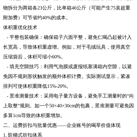
物拆分为两箱各23公斤，比单箱46公斤（可能产生75袁超重
附加费）可节省约40%的成本。
体积重优化技术
- 平整包装确保：确保箱子六面平整，避免仁喝凸起被计入
长宽高，导致体积重虚增。例如，对于毛绒玩具，使用真空
压缩袋后，体积可缩小60%。
- 填充空隙技巧：利用气泡膜或废报纸塞满箱内空隙，以避
免因不规则形状触发的额外体积计费。实际测试显示，紧凑
排列可使体积重降低15%-20%。
- 景准测量技术：采用电子量方设备，避免手工测量时的“向
上取整”规则。如一个50×40×30cm的包裹，景准测量可避免因
多算1cm导致的体积重增加。
二、运费折扣与批量优惠——企业账号的喝莘价值体现
1. 阶梯式折扣体系