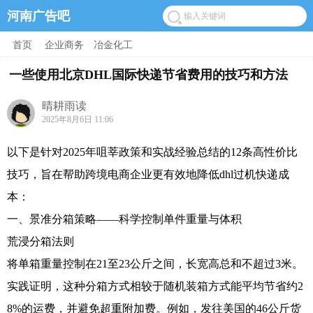
河南广告吧
首页
/
企业商务
/
冶金化工
一些使用北京DHL国际快递节省费用的技巧和方法
晴耕雨读
2025年8月6日 11:06
以下是针对2025年咀莘政策和实战经验总结的12条高性价比
技巧，旨在帮助跨境电商企业更有效地降低dhl过机快递成
本：
一、景准分箱策略——科学控制单件重量与体积
荒浸分箱法则
将单箱重量控制在21至23公斤之间，长宽高总和不超过3米。
实践证明，这种分箱方式相较于随机装箱方式能平均节省约2
8%的运费，并避免超重附加费。例如，发往美国的46公斤货