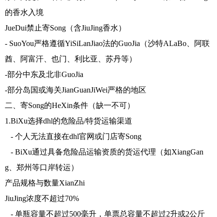
的香水入境
JueDui禁止寄Song（含JiuJing香水）
- SuoYou严格遵循YiSiLanJiao法的GuoJia（沙特ALaBo、阿联
酋、阿富汗、也门、利比亚、苏丹等）
-部分中东及北非GuoJia
-部分岛国或海关JianGuanJiWei严格的地区
二、寄Song的HeXin条件（缺一不可）
1.BiXu选择dhl的危险品/特货运输渠道
- 个人无法直接在dhl官网或门店寄Song
- BiXu通过具备危险品运输资质的货运代理（如XiangGan
g、郑州等口岸转运）
产品规格与数量XianZhi
JiuJing浓度不超过70%
- 单瓶容量不超过500毫升，单票总容量不超过2升或2公斤