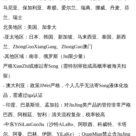
马尼亚、保加利亚、希腊、爱尔兰、瑞典、挪威、丹麦、芬
兰、瑞士
北美地区：美国、加拿大
-亚太地区：日本、韩国、新加坡、马来西亚、泰国、新西
兰、ZhongGuoXiangGang、ZhongGuo澳门
-其他区域：南非、俄罗斯（Jin限少量）
严格XianZhi或难以寄Song（需特别审批或高概率被海关扣
留）
- 澳大利亚：政策JiWei严格，个人几乎无法寄Song液体化妆
品，需通过tga认证
- 印度、巴基斯坦、孟加拉：对JiuJing类产品的管控非常严格
巴西、阿根廷、智利：清关流程复杂，税率较高
-中东YiSiLanGuoJia（沙特ALaBo、阿联酋、科威特、卡塔
尔、阿曼、巴林、伊朗、YiLaKe）：QuanMian禁止含JiuJing