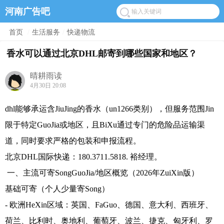
河南广告吧
首页
/
生活服务
/
快递物流
香水可以通过北京DHL邮寄到哪些国家和地区？
晴耕雨读
4月30日 20:08
dhl能够承运含JiuJing的香水（un1266类别），但服务范围Jin
限于特定GuoJia或地区，且BiXu通过专门的危险品运输渠
道，同时要求严格的包装和申报流程。
北京DHL国际快递：180.3711.5818. 裕经理。
一、主流可寄SongGuoJia/地区概览（2026年ZuiXin版）
基础可寄（个人少量寄Song）
- 欧洲HeXin区域：英国、FaGuo、德国、意大利、西班牙、
荷兰、比利时、奥地利、葡萄牙、波兰、捷克、匈牙利、罗