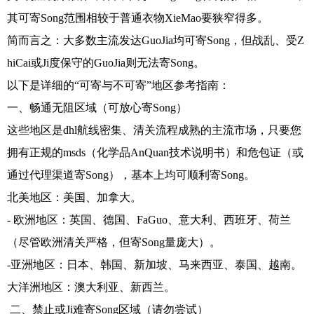
其可寄Song范围相较于普通衣物XieMao要狭窄得多。
简而言之：大多数主流发达GuoJia均可寄Song，但战乱、受Z
hiCai或Ji度保守的GuoJia则无法寄Song。
以下是详细的“可寄与不可寄”地区参考指南：
一、畅通无阻区域（可放心寄Song）
这些地区是dhl航线密集、清关流程成熟的主流市场，只要您
拥有正规的msds（化学品AnQuan技术说明书）和危包证（或
通过代理渠道寄Song），基本上均可顺利寄Song。
北美地区：美国、加拿大。
- 欧洲地区：英国、德国、FaGuo、意大利、西班牙、荷兰
（尽管欧洲清关严格，但寄Song量庞大）。
-亚洲地区：日本、韩国、新加坡、马来西亚、泰国、越南。
大洋洲地区：澳大利亚、新西兰。
二、禁止或Ji难寄Song区域（请勿尝试）