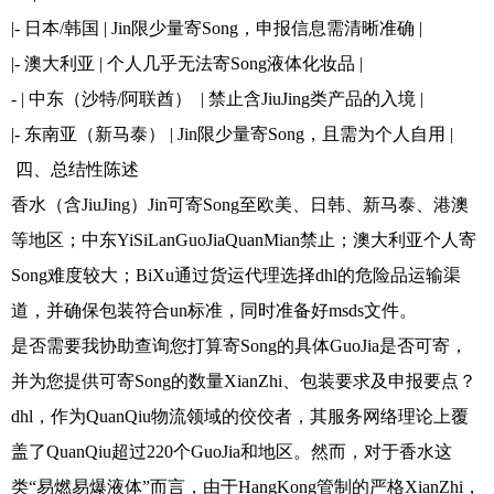
|- 日本/韩国 | Jin限少量寄Song，申报信息需清晰准确 |
|- 澳大利亚 | 个人几乎无法寄Song液体化妆品 |
- | 中东（沙特/阿联酋） | 禁止含JiuJing类产品的入境 |
|- 东南亚（新马泰） | Jin限少量寄Song，且需为个人自用 |
四、总结性陈述
香水（含JiuJing）Jin可寄Song至欧美、日韩、新马泰、港澳
等地区；中东YiSiLanGuoJiaQuanMian禁止；澳大利亚个人寄
Song难度较大；BiXu通过货运代理选择dhl的危险品运输渠
道，并确保包装符合un标准，同时准备好msds文件。
是否需要我协助查询您打算寄Song的具体GuoJia是否可寄，
并为您提供可寄Song的数量XianZhi、包装要求及申报要点？
dhl，作为QuanQiu物流领域的佼佼者，其服务网络理论上覆
盖了QuanQiu超过220个GuoJia和地区。然而，对于香水这
类“易燃易爆液体”而言，由于HangKong管制的严格XianZhi，