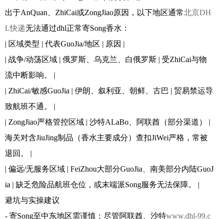
出于AnQuan、ZhiCai或ZongJiao原因，以下地区通常
北京DH
L快递
无法通过dhl正常寄Song香水：
| 区域类型 | 代表GuoJia/地区 | 原因 |
| 战争/动荡区域 | 俄罗斯、乌克兰、白俄罗斯 | 受ZhiCai与物
流中断影响。 |
| ZhiCai/敏感GuoJia | 伊朗、叙利亚、朝鲜、古巴 | 贸易禁运导
致航班不通。 |
| ZongJiao严格管控区域 | 沙特ALaBo、阿联酋（部分渠道） |
海关对含JiuJing制品（香水主要成分）查扣JiWei严格，常被
退回。 |
| 偏远/无服务区域 | FeiZhou大部分GuoJia、南美部分内陆GuoJ
ia | 缺乏危险品航班仓位，或末端派Song服务无法保障。 |
避坑与实操建议
- 寄Song至中东地区需谨慎：尽管阿联酋、沙特
www.dhl-99.c