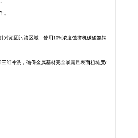
）。
作。
针对顽固污渍区域，使用10%浓度蚀拼机碳酸氢钠
则进行三维冲洗，确保金属基材完全暴露且表面粗糙度r