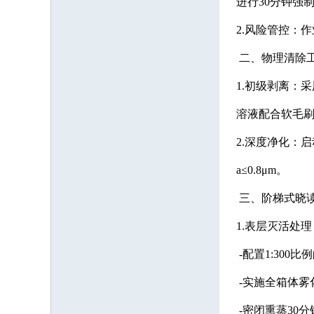
进行30分钟强
2.风险管控：
二、物理清除
1.初级剥离：
溶液配合软毛
2.深度净化：
a≤0.8μm。
三、阶梯式晓
1.表层灭活处理
-配置1:300
-实施全箱体雾
-密闭熏蒸30分