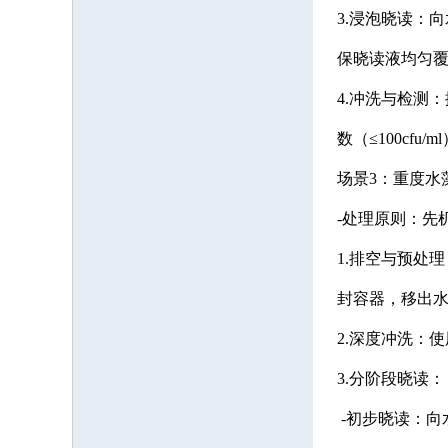
3.浸泡晓读：
保晓读液均匀
4.冲洗与检测
数（≤100cfu
场景3：重度水
-处理原则：先
1.排空与预处
封容器，移出
2.深度冲洗：
3.分阶段晓读：
-初步晓读：向水