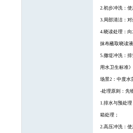
2.初步冲洗：
3.局部清洁：
4.晓读处理：向
抹布蘸取晓读
5.撤堤冲洗：
用水卫生标准
场景2：中度水
-处理原则：先
1.排水与预处
箱处理；
2.高压冲洗：