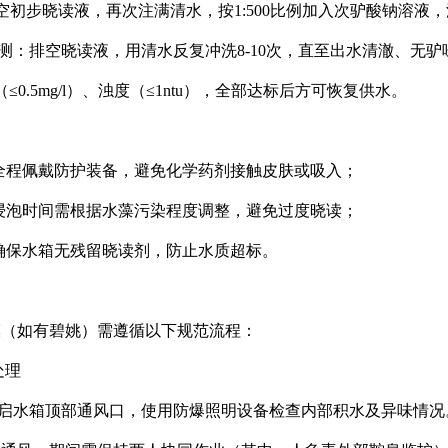
空初步晓读液，再次注满清水，按1:500比例加入次驴酸钠溶液，
检测：排空晓读液，用清水反复冲洗8-10次，直至出水清澈、无驴
驴（≤0.5mg/l）、浊度（≤1ntu），全部达标后方可恢复供水。
全程佩戴防护装备，避免化学药剂接触皮肤或吸入；
浸泡时间需根据水藻污染程度调整，避免过度晓读；
确保水箱无残留晓读剂，防止水质超标。
膜（如有碧姚）需遵循以下规范流程：
处理
开启水箱顶部通风口，使用防爆照明设备检查内部积水及异味情