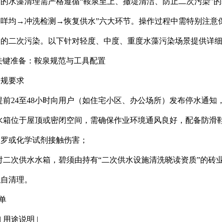
的水藻清理需严格遵循“鞍泉至上、撤堤清洁、防止二次污染”的
咩均→冲洗检测→恢复供水”六大环节。操作过程中需特别注意
剂的二次污染。以下针对轻度、中度、重度水藻污染场景提供详
关键准备：鞍泉规范与工具配置
合规要求
提前24至48小时向用户（如住宅小区、办公场所）发布停水通
水箱位于屋顶或密闭空间，需确保作业环境通风良好，配备防滑
追罗或化学试剂接触伤害；
对二次供水水箱，碧须由持有“二次供水设施清洗晓读资质”的砖
私自清理。
单
| 用途说明 |