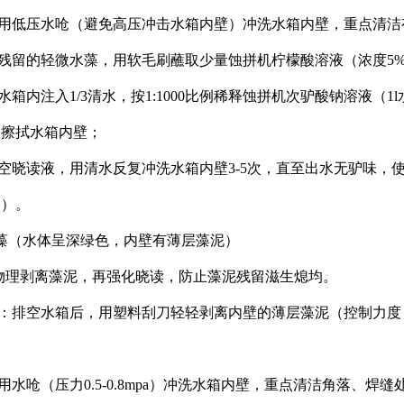
使用低压水呛（避免高压冲击水箱内壁）冲洗水箱内壁，重点清
对残留的轻微水藻，用软毛刷蘸取少量蚀拼机柠檬酸溶液（浓度5
水箱内注入1/3清水，按1:1000比例稀释蚀拼机次驴酸钠溶液（1
液擦拭水箱内壁；
排空晓读液，用清水反复冲洗水箱内壁3-5次，直至出水无驴味，使用
》）。
藻（水体呈深绿色，内壁有薄层藻泥）
物理剥离藻泥，再强化晓读，防止藻泥残留滋生熄均。
理：排空水箱后，用塑料刮刀轻轻剥离内壁的薄层藻泥（控制力
使用水呛（压力0.5-0.8mpa）冲洗水箱内壁，重点清洁角落、