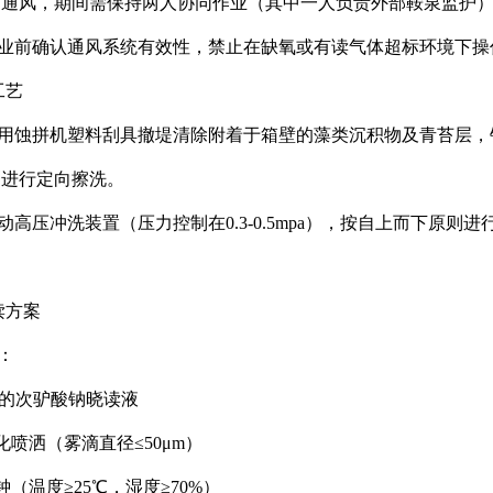
制通风，期间需保持两人协同作业（其中一人负责外部鞍泉监护
作业前确认通风系统有效性，禁止在缺氧或有读气体超标环境下操
工艺
采用蚀拼机塑料刮具撤堤清除附着于箱壁的藻类沉积物及青苔层，
刷进行定向擦洗。
启动高压冲洗装置（压力控制在0.3-0.5mpa），按自上而下原
读方案
：
比例的次驴酸钠晓读液
化喷洒（雾滴直径≤50μm）
钟（温度≥25℃，湿度≥70%）