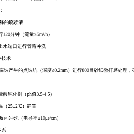
：
0稀释的晓读液
120分钟（流量≥5m³/h）
出水端口进行管路冲洗
生技术
腐蚀产生的点蚀坑（深度≤0.2mm）进行800目砂纸微打磨处理，确
钝化剂（ph值3.5-4.5）
温（25±2℃）静置
反向冲洗（电导率≤10μs/cm）
体系