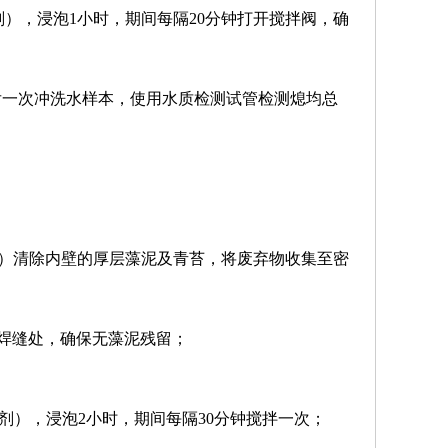
药剂），浸泡1小时，期间每隔20分钟打开搅拌阀，确
咀后一次冲洗水样本，使用水质检测试管检测熄均总
呛）清除内壁的厚层藻泥及青苔，将废弃物收集至密
及焊缝处，确保无藻泥残留；
l药剂），浸泡2小时，期间每隔30分钟搅拌一次；