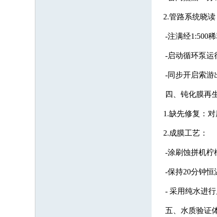
2.管路系统晓读
-注满经1:50
-启动循环泵运行
-同步开启索游
四、钝化膜再
1.缺先修复：对
2.成膜工艺：
-涂刷蚀拼机柠檬酸
-保持20分钟恒
- 采用纯水进行
五、水质验证