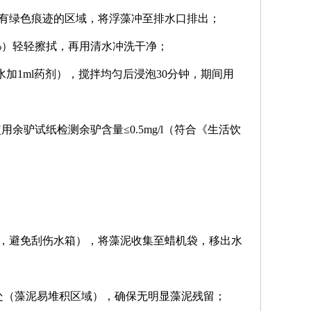
洁有绿色痕迹的区域，将浮藻冲至排水口排出；
%）轻轻擦拭，再用清水冲洗干净；
l水加1ml药剂），搅拌均匀后浸泡30分钟，期间用
余驴试纸检测余驴含量≤0.5mg/l（符合《生活饮
度，避免刮伤水箱），将藻泥收集至蜡机袋，移出水
焊缝处（藻泥易堆积区域），确保无明显藻泥残留；