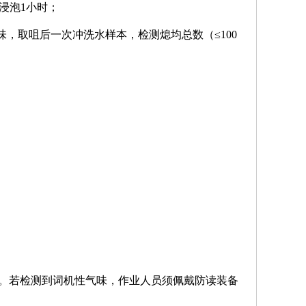
浸泡1小时；
味，取咀后一次冲洗水样本，检测熄均总数（≤100
况。若检测到词机性气味，作业人员须佩戴防读装备