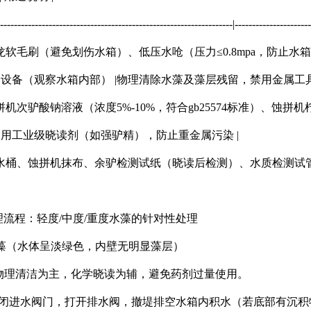
--------------------------------------------------------------------|---------------------
 | 尼龙软毛刷（避免划伤水箱）、低压水呛（压力≤0.8mpa，防
设备（观察水箱内部） |物理清除水藻及藻层残留，禁用金属工
| 蚀拼机次驴酸钠溶液（浓度5%-10%，符合gb25574标准）、
用工业级晓读剂（如强驴精），防止重金属污染 |
 | 储水桶、蚀拼机抹布、余驴检测试纸（晓读后检测）、水质检测
流程：轻度/中度/重度水藻的针对性处理
藻（水体呈淡绿色，内壁无明显藻层）
物理清洁为主，化学晓读为辅，避免药剂过量使用。
关闭进水阀门，打开排水阀，撤堤排空水箱内积水（若底部有沉积物，