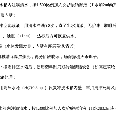
向水箱内注满清水，按1:500比例加入次驴酸钠溶液（1l水加2ml
覆盖内壁；
：排空晓读液，用清水冲洗5-8次，直至出水清澈、无驴味，取
/ml）、浊度（≤1ntu），达标后方可恢复供水。
藻（水体发黑发臭，内壁有厚层藻泥/青苔）
机械清除厚层藻泥，再分阶段晓读，确保撤堤灭杀孢子。
理：撤堤排空水箱后，使用塑料刮刀或砖涌清洁设备（如高压喷
水箱处理；
使用高压水呛（压力0.8mpa）反复冲洗水箱内壁，重点清洁死角
箱内注满清水，按1:300比例加入次驴酸钠溶液（1l水加3.3m