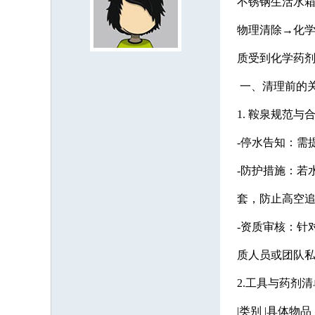
不锈钢生活水箱
物理清除→化学
质受到化学药
一、清理前的
1. 鞍泉规范与
-停水告知：需
-防护措施：若
套，防止高空
-资质审核：针
质人员或团队
2.工具与药剂清
|类别 |具体物品 