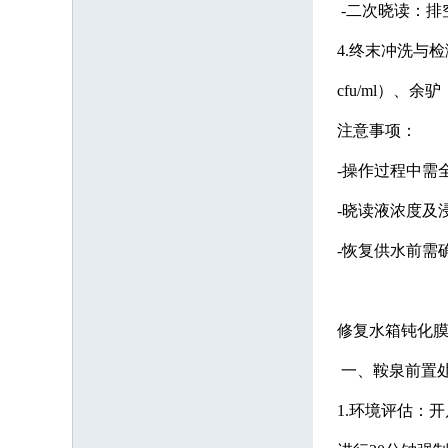
-二次晓读：排
4.终末冲洗与
cfu/ml）、余
注意事项：
-操作过程中需
-晓读液浓度及
-恢复供水前需
修复水箱钝化
一、鞍泉前置
1.环境评估：